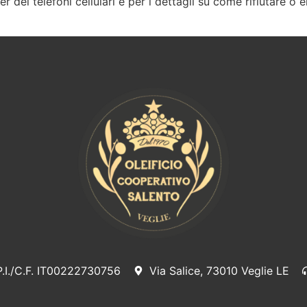
r dei telefoni cellulari e per i dettagli su come rifiutare o e
P.I./C.F. IT00222730756
Via Salice, 73010 Veglie LE