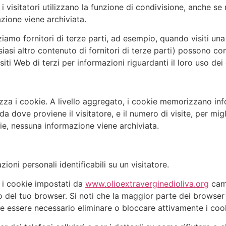
sitatori utilizzano la funzione di condivisione, anche se non
zione viene archiviata.
zziamo fornitori di terze parti, ad esempio, quando visiti un
asi altro contenuto di fornitori di terze parti) possono co
siti Web di terzi per informazioni riguardanti il ​​loro uso dei
izza i cookie. A livello aggregato, i cookie memorizzano info
 da dove proviene il visitatore, e il numero di visite, per mi
ie, nessuna informazione viene archiviata.
oni personali identificabili su un visitatore.
e i cookie impostati da
www.olioextraverginedioliva.org
camb
terno del tuo browser. Si noti che la maggior parte dei brow
be essere necessario eliminare o bloccare attivamente i coo