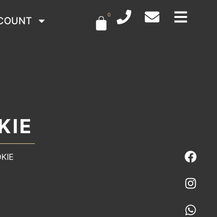
0
COUNT
KIE
KIE