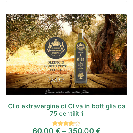
Olio extravergine di Oliva in bottiglia da
75 centilitri
60.00
€
–
350.00
€
Valutato