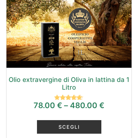
Olio extravergine di Oliva in lattina da 1
Litro
78.00
€
–
480.00
€
Valutato
5.00
su 5
SCEGLI