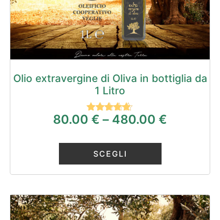
Olio extravergine di Oliva in bottiglia da
1 Litro
80.00
€
–
480.00
€
Valutato
4.67
su 5
SCEGLI