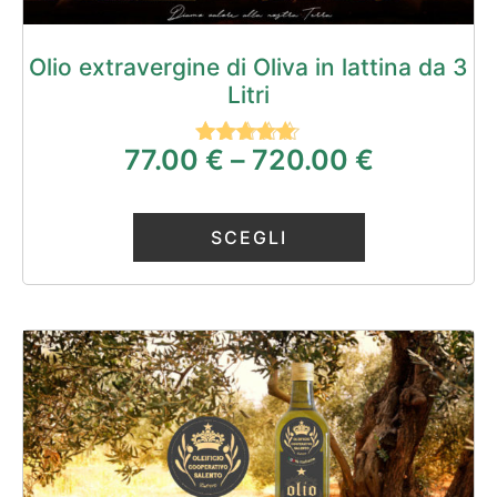
Olio extravergine di Oliva in lattina da 3
Litri
77.00
€
–
720.00
€
Valutato
5.00
su 5
SCEGLI